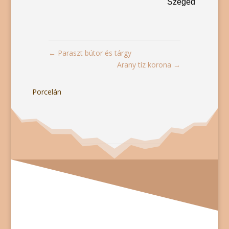
Szeged
←
Paraszt bútor és tárgy
Arany tíz korona
→
Porcelán
Folyamatosan vásárolunk mindenféle régi