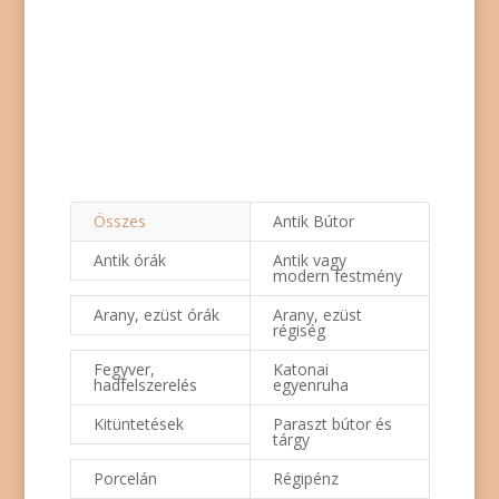
azonnali fizetéssel! Kérésre házhoz megyünk!
Összes
Antik Bútor
Antik órák
Antik vagy
modern festmény
Arany, ezüst órák
Arany, ezüst
régiség
Fegyver,
Katonai
hadfelszerelés
egyenruha
Kitüntetések
Paraszt bútor és
tárgy
Porcelán
Régipénz