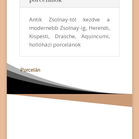
porcelánok
Antik Zsolnay-tól kezdve a
modernebb Zsolnay-ig, Herendi,
Kispesti, Drasche, Aquincumi,
hollóházi porcelánok
Porcelán
Folyamatosan vásárolunk mindenféle régi
tárgyakat, értékeket, gyűjteményeket -