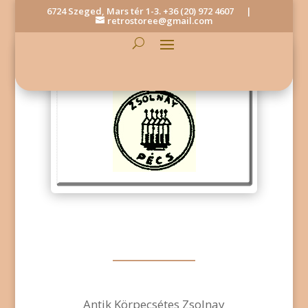
6724 Szeged, Mars tér 1-3.
+36 (20) 972 4607
|
retrostoree@gmail.com
Antik Körpecsétes Zsolnay