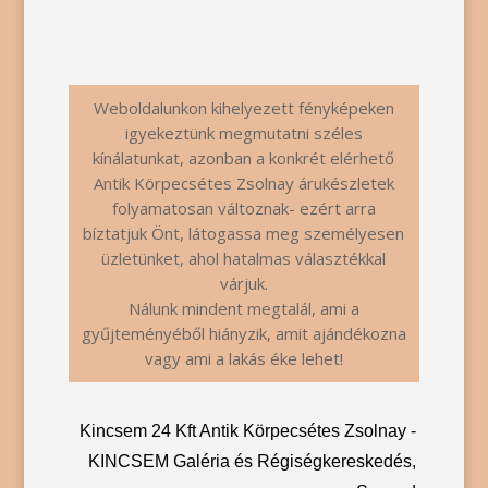
+36 (20) 972 4607
Weboldalunkon kihelyezett fényképeken
igyekeztünk megmutatni széles
kínálatunkat, azonban a konkrét elérhető
Antik Körpecsétes Zsolnay árukészletek
folyamatosan változnak- ezért arra
bíztatjuk Önt, látogassa meg személyesen
üzletünket, ahol hatalmas választékkal
várjuk.
Nálunk mindent megtalál, ami a
gyűjteményéből hiányzik, amit ajándékozna
vagy ami a lakás éke lehet!
Kincsem 24 Kft Antik Körpecsétes Zsolnay -
KINCSEM Galéria és Régiségkereskedés,