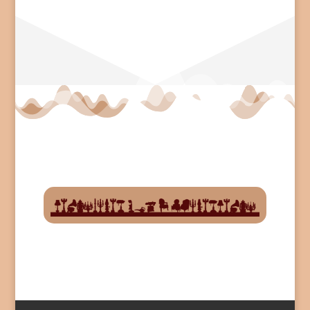
-önálló darabokat és komplett
gyűjteményeket is.