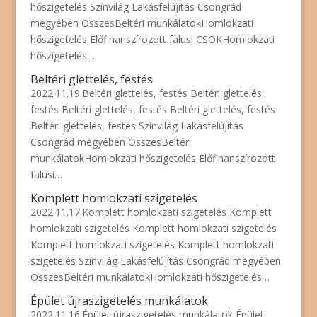
hőszigetelés Színvilág Lakásfelújítás Csongrád
megyében ÖsszesBeltéri munkálatokHomlokzati
hőszigetelés Előfinanszírozott falusi CSOKHomlokzati
hőszigetelés…
Beltéri glettelés, festés
2022.11.19.Beltéri glettelés, festés Beltéri glettelés,
festés Beltéri glettelés, festés Beltéri glettelés, festés
Beltéri glettelés, festés Színvilág Lakásfelújítás
Csongrád megyében ÖsszesBeltéri
munkálatokHomlokzati hőszigetelés Előfinanszírozott
falusi…
Komplett homlokzati szigetelés
2022.11.17.Komplett homlokzati szigetelés Komplett
homlokzati szigetelés Komplett homlokzati szigetelés
Komplett homlokzati szigetelés Komplett homlokzati
szigetelés Színvilág Lakásfelújítás Csongrád megyében
ÖsszesBeltéri munkálatokHomlokzati hőszigetelés…
Épület újraszigetelés munkálatok
2022.11.16.Épület újraszigetelés munkálatok Épület