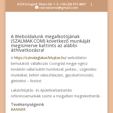
6724 Szeged, Mars tér 1-3.
+36 (20) 972 4607
|
retrostoree@gmail.com
A Weboldalunk megalkotójának
(
SZALMAK.COM
) következő munkáját
megismerve kattints az alábbi
áthivatkozásra!
A
https://szinvilaglakasfelujitas.hu/
weboldalon
bemutatott vállalkozás Csongrád megye egész
területén vállal kültéri homlokzat javítási-, szigetelési
munkákat, beltéri válaszfalazást, gipszkartonozást,
glettelést – festést.
Lakásfelújítás- és épületkarbantartási
referenciamunkáik szerte a megyében megtekinthetők..
Tevékenységeink
BANNER