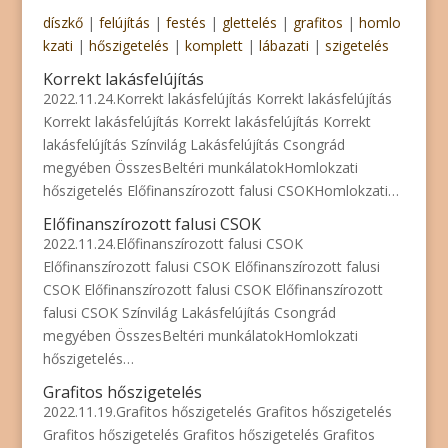
díszkő
|
felújítás
|
festés
|
glettelés
|
grafitos
|
homlo
kzati
|
hőszigetelés
|
komplett
|
lábazati
|
szigetelés
Korrekt lakásfelújítás
2022.11.24.Korrekt lakásfelújítás Korrekt lakásfelújítás
Korrekt lakásfelújítás Korrekt lakásfelújítás Korrekt
lakásfelújítás Színvilág Lakásfelújítás Csongrád
megyében ÖsszesBeltéri munkálatokHomlokzati
hőszigetelés Előfinanszírozott falusi CSOKHomlokzati…
Előfinanszírozott falusi CSOK
2022.11.24.Előfinanszírozott falusi CSOK
Előfinanszírozott falusi CSOK Előfinanszírozott falusi
CSOK Előfinanszírozott falusi CSOK Előfinanszírozott
falusi CSOK Színvilág Lakásfelújítás Csongrád
megyében ÖsszesBeltéri munkálatokHomlokzati
hőszigetelés…
Grafitos hőszigetelés
2022.11.19.Grafitos hőszigetelés Grafitos hőszigetelés
Grafitos hőszigetelés Grafitos hőszigetelés Grafitos