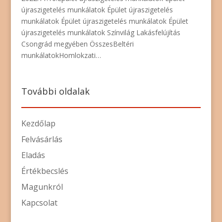
újraszigetelés munkálatok Épület újraszigetelés
munkálatok Épület újraszigetelés munkálatok Épület
újraszigetelés munkálatok Színvilág Lakásfelújítás
Csongrád megyében ÖsszesBeltéri
munkálatokHomlokzati…
További oldalak
Kezdőlap
Felvásárlás
Eladás
Értékbecslés
Magunkról
Kapcsolat