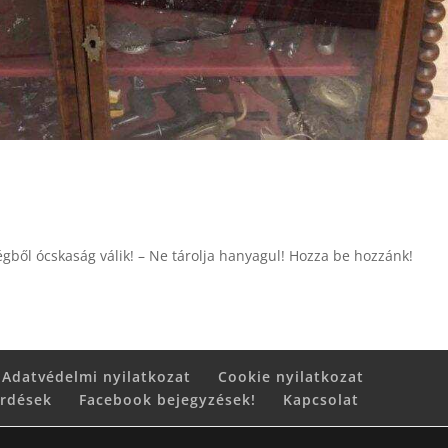
ségből ócskaság válik! – Ne tárolja hanyagul! Hozza be hozzánk!
Adatvédelmi nyilatkozat
Cookie nyilatkozat
érdések
Facebook bejegyzések!
Kapcsolat