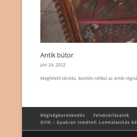
Antik bútor
jún 24, 2022
Megfelelő tárolás, kezelés nélkül az antik régi
Régiségkereskedés
Felvásárlásaink
GYIK – Gyakran ismételt Lomtalanítás k